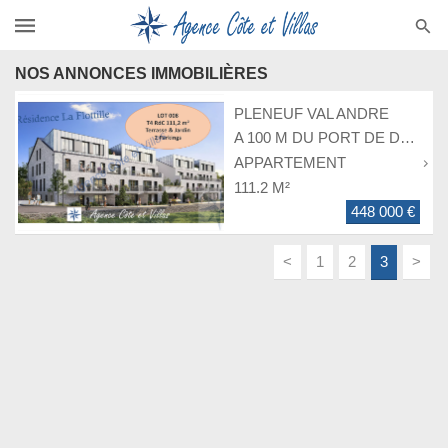
NOS ANNONCES IMMOBILIÈRES
PLENEUF VAL ANDRE
A 100 M DU PORT DE DAHOUËT
APPARTEMENT
111.2 M²
448 000 €
<
1
2
3
>