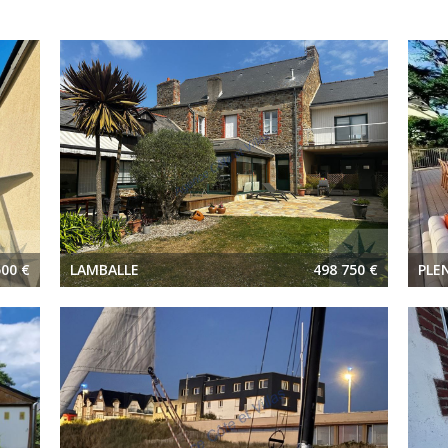
500 €
LAMBALLE
498 750 €
PLE